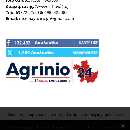
Ιδιοκτησία:
Αφοι Πολύζου
Διαχειριστής:
Άγγελος Πολύζος
Τηλ:
6977262550
&
6982423383
Email:
nicemagazinegr@gmail.com
Χρησιμοποιούμε cookie για την εξατομίκευση περιεχομένου και
διαφημίσεων, την παροχή λειτουργιών κοινωνικών μέσων και
την ανάλυση της επισκεψιμότητάς μας
Όροι χρήσης
Πολιτική Απορρήτου
Ταυτότητα
Επικοινωνία