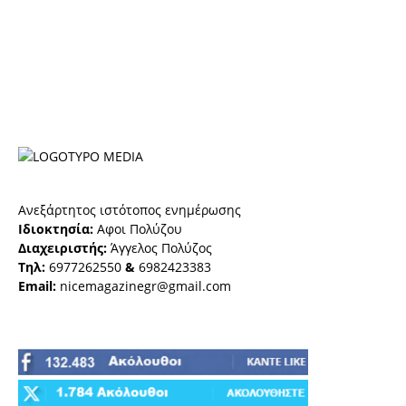
Ανεξάρτητος ιστότοπος ενημέρωσης
Ιδιοκτησία:
Αφοι Πολύζου
Διαχειριστής:
Άγγελος Πολύζος
Τηλ:
6977262550
&
6982423383
Email:
nicemagazinegr@gmail.com