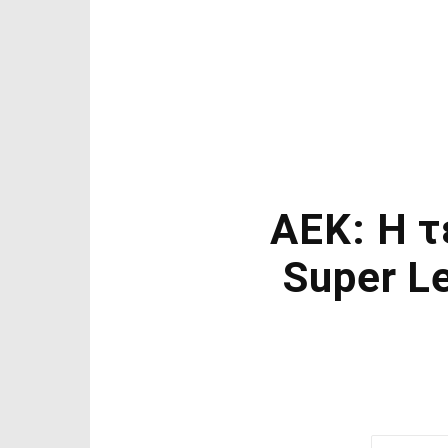
ΑΕΚ: H τ
Super L