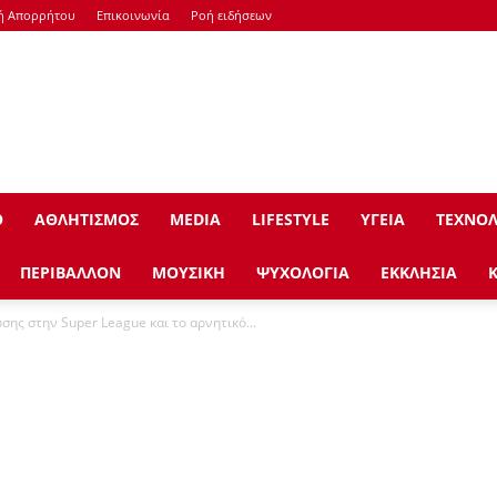
κή Απορρήτου
Επικοινωνία
Ροή ειδήσεων
Ο
ΑΘΛΗΤΙΣΜΟΣ
ΜEDIA
LIFESTYLE
ΥΓΕΙΑ
ΤΕΧΝΟΛ
ΠΕΡΙΒΑΛΛΟΝ
ΜΟΥΣΙΚΗ
ΨΥΧΟΛΟΓΙΑ
ΕΚΚΛΗΣΙΑ
σης στην Super League και το αρνητικό...