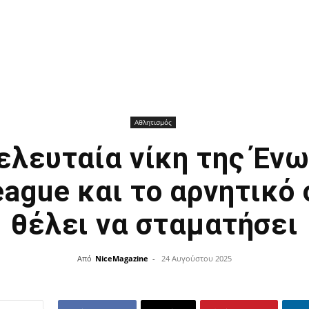
Αθλητισμός
ελευταία νίκη της Έν
eague και το αρνητικό 
θέλει να σταματήσει
Από
NiceMagazine
-
24 Αυγούστου 2025