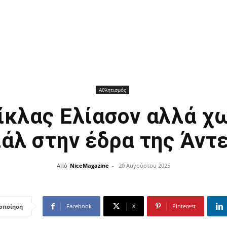
Αθλητισμός
ίκλας Ελίασον αλλά χω
άλ στην έδρα της Άντ
Από
NiceMagazine
-
20 Αυγούστου 2025
Facebook
X
Pinterest
οποίηση