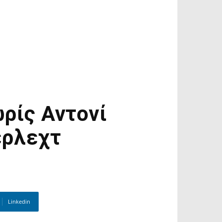
ρίς Αντονί
ερλεχτ
Linkedin