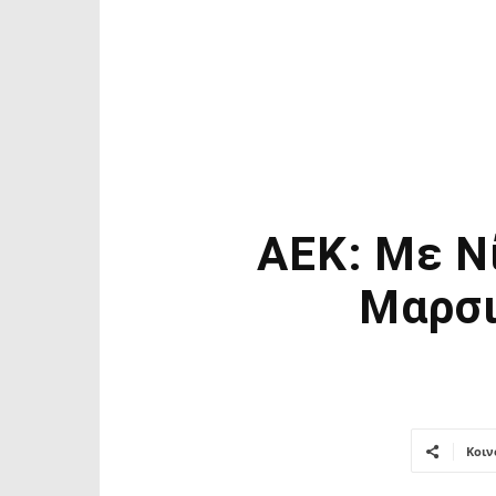
ΑΕΚ: Με Ν
Μαρσι
Κοιν