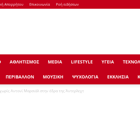
ική Απορρήτου
Επικοινωνία
Ροή ειδήσεων
Ο
ΑΘΛΗΤΙΣΜΟΣ
ΜEDIA
LIFESTYLE
ΥΓΕΙΑ
ΤΕΧΝΟΛ
ΠΕΡΙΒΑΛΛΟΝ
ΜΟΥΣΙΚΗ
ΨΥΧΟΛΟΓΙΑ
ΕΚΚΛΗΣΙΑ
 χωρίς Αντονί Μαρσιάλ στην έδρα της Άντερλεχτ