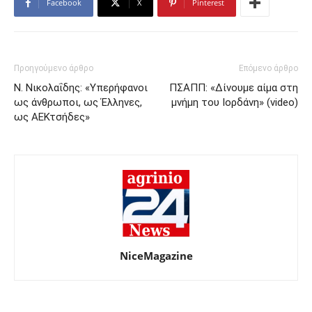
Facebook
X
Pinterest
Προηγούμενο άρθρο
Επόμενο άρθρο
Ν. Νικολαΐδης: «Υπερήφανοι
ΠΣΑΠΠ: «Δίνουμε αίμα στη
ως άνθρωποι, ως Έλληνες,
μνήμη του Ιορδάνη» (video)
ως ΑΕΚτσήδες»
NiceMagazine