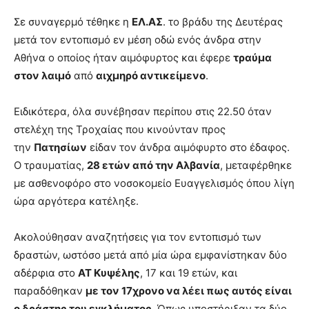
Σε συναγερμό τέθηκε η
ΕΛ.ΑΣ
. το βράδυ της Δευτέρας
μετά τον εντοπισμό εν μέση οδώ ενός άνδρα στην
Αθήνα ο οποίος ήταν αιμόφυρτος και έφερε
τραύμα
στον λαιμό
από
αιχμηρό αντικείμενο
.
Ειδικότερα, όλα συνέβησαν περίπου στις 22.50 όταν
στελέχη της Τροχαίας που κινούνταν προς
την
Πατησίων
είδαν τον άνδρα αιμόφυρτο στο έδαφος.
Ο τραυματίας,
28 ετών από την Αλβανία
, μεταφέρθηκε
με ασθενοφόρο στο νοσοκομείο Ευαγγελισμός όπου λίγη
ώρα αργότερα κατέληξε.
Ακολούθησαν αναζητήσεις για τον εντοπισμό των
δραστών, ωστόσο μετά από μία ώρα εμφανίστηκαν δύο
αδέρφια στο
ΑΤ Κυψέλης
, 17 και 19 ετών, και
παραδόθηκαν
με τον 17χρονο να λέει πως αυτός είναι
ο δράστης του εγκλήματος
. Όπως υποστήριξαν τα δύο