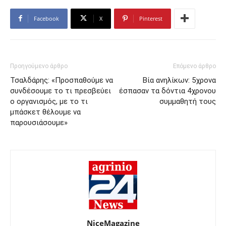
Facebook
X
Pinterest
Προηγούμενο άρθρο
Επόμενο άρθρο
Τσαλδάρης: «Προσπαθούμε να
Βία ανηλίκων: 5χρονα
συνδέσουμε το τι πρεσβεύει
έσπασαν τα δόντια 4χρονου
ο οργανισμός, με το τι
συμμαθητή τους
μπάσκετ θέλουμε να
παρουσιάσουμε»
NiceMagazine