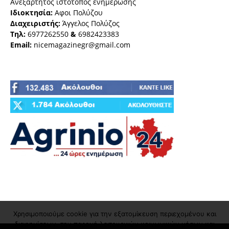
Ανεξάρτητος ιστότοπος ενημέρωσης
Ιδιοκτησία:
Αφοι Πολύζου
Διαχειριστής:
Άγγελος Πολύζος
Τηλ:
6977262550
&
6982423383
Email:
nicemagazinegr@gmail.com
Χρησιμοποιούμε cookie για την εξατομίκευση περιεχομένου και
διαφημίσεων, την παροχή λειτουργιών κοινωνικών μέσων και