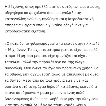
Η 25χρονη, όπως προβλέπεται σε αυτές τις περιπτώσεις,
οδηγήθηκε σε ψυχολόγο όπου επανέλαβε τις
καταγγελίες ενώ ενημερώθηκε και η Ιατροδικαστική
Υπηρεσία Πειραιά όπου η γυναίκα οδηγήθηκε για
ιατροδικαστική εξέταση.
«Ο πατριός, τα ψιλοπειράγματα τα έκανε στην ηλικία 15
– 16 χρόνων. Το είχε σταματήσει γιατί το είχα πει σε δύο
άτομα. Η μητέρα μου του είχε φωνάξει και είχαν
τσακωθεί, αλλά την παρακάλαγε και της έλεγε
συγγνώμη. Μου έλεγε ‘τα έχω για προσωπική χρήση, θα
τα σβήσω, μην αγχώνεσαι’, αλλά με απειλούσε με αυτά
τα βίντεο. Μετά από κάποια χρόνια είχε γίνει και
ρουτίνα αυτό το πράγμα δηλαδή κατέβαινε, έκανε ό,τι
έκανε και έφευγε. Η μαμά μου είναι ένας πολύ
βασανισμένος άνθρωπος. Φοβόμουν μην την πληγώσω
γιατί την αγαπώ, δε θέλω να πάθει κακό», λέει η