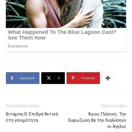
Facebook
X
Pinterest
Προηγούμενο άρθρο
Επόμενο άρθρο
Bιταμίνη D: Επιδρά θετικά
Άγιος Παΐσιος: Την
στη γονιμότητα
Ευρωζώνη θα την διαλύσουν
οι Άγγλοι