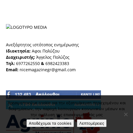
Ανεξάρτητος ιστότοπος ενημέρωσης
Ιδιοκτησία:
Αφοι Πολύζου
Διαχειριστής:
Άγγελος Πολύζος
Τηλ:
6977262550
&
6982423383
Email:
nicemagazinegr@gmail.com
Χρησιμοποιούμε cookie για την εξατομίκευση περιεχομένου και
διαφημίσεων, την παροχή λειτουργιών κοινωνικών μέσων και
την ανάλυση της επισκεψιμότητάς μας
Αποδέχομαι τα cookies
Λεπτομέρειες