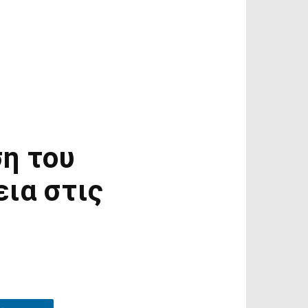
η του
ια στις