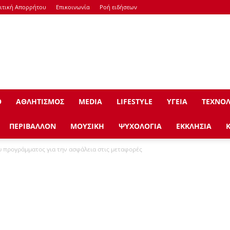
ιτική Απορρήτου
Επικοινωνία
Ροή ειδήσεων
Ο
ΑΘΛΗΤΙΣΜΟΣ
ΜEDIA
LIFESTYLE
ΥΓΕΙΑ
ΤΕΧΝΟΛ
ΠΕΡΙΒΑΛΛΟΝ
ΜΟΥΣΙΚΗ
ΨΥΧΟΛΟΓΙΑ
ΕΚΚΛΗΣΙΑ
υ προγράμματος για την ασφάλεια στις μεταφορές