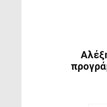
Αλέξ
προγρά