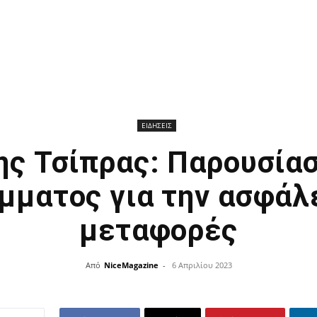
ΕΙΔΗΣΕΙΣ
ης Τσίπρας: Παρουσίασ
μματος για την ασφάλε
μεταφορές
Από
NiceMagazine
-
6 Απριλίου 2023