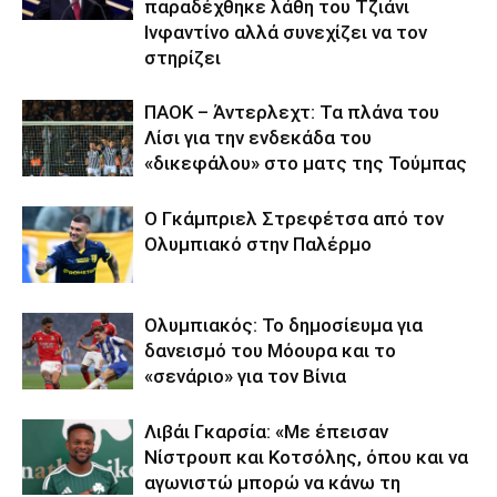
παραδέχθηκε λάθη του Τζιάνι
Ινφαντίνο αλλά συνεχίζει να τον
στηρίζει
ΠΑΟΚ – Άντερλεχτ: Τα πλάνα του
Λίσι για την ενδεκάδα του
«δικεφάλου» στο ματς της Τούμπας
Ο Γκάμπριελ Στρεφέτσα από τον
Ολυμπιακό στην Παλέρμο
Ολυμπιακός: Το δημοσίευμα για
δανεισμό του Μόουρα και το
«σενάριο» για τον Βίνια
Λιβάι Γκαρσία: «Με έπεισαν
Νίστρουπ και Κοτσόλης, όπου και να
αγωνιστώ μπορώ να κάνω τη