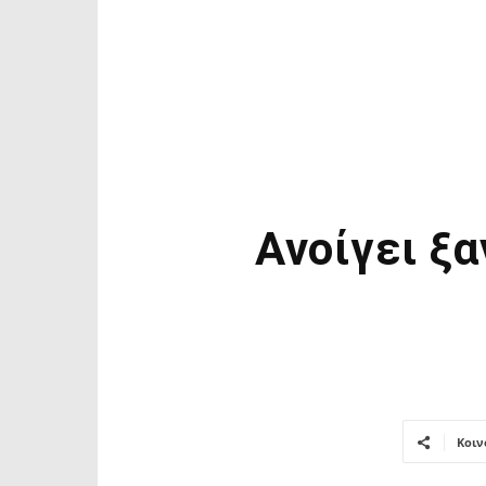
Ανοίγει ξ
Κοιν