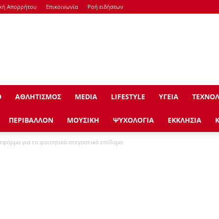
ική Απορρήτου
Επικοινωνία
Ροή ειδήσεων
Ο
ΑΘΛΗΤΙΣΜΟΣ
ΜEDIA
LIFESTYLE
ΥΓΕΙΑ
ΤΕΧΝΟΛ
ΠΕΡΙΒΑΛΛΟΝ
ΜΟΥΣΙΚΗ
ΨΥΧΟΛΟΓΙΑ
ΕΚΚΛΗΣΙΑ
ατφόρμα για το φοιτητικό στεγαστικό επίδομα