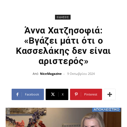
ΕΙΔΗΣΕΙΣ
Άννα Χατζησοφιά:
«Βγάζει μάτι ότι ο
Κασσελάκης δεν είναι
αριστερός»
Από
NiceMagazine
-
9 Οκτωβρίου 2024
Facebook
X
Pinterest