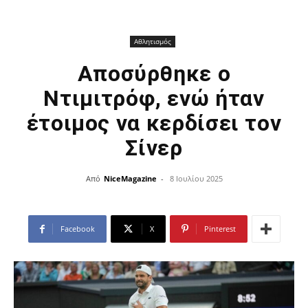
Αθλητισμός
Αποσύρθηκε ο
Ντιμιτρόφ, ενώ ήταν
έτοιμος να κερδίσει τον
Σίνερ
Από
NiceMagazine
-
8 Ιουλίου 2025
Facebook
X
Pinterest