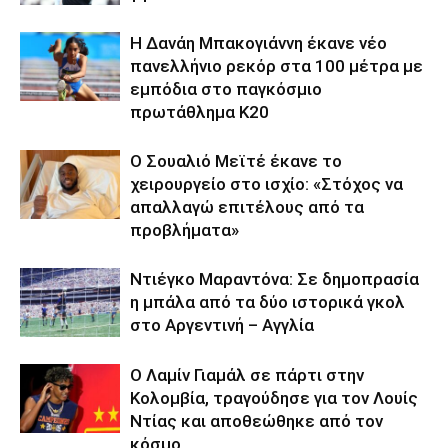
Η Δανάη Μπακογιάννη έκανε νέο
πανελλήνιο ρεκόρ στα 100 μέτρα με
εμπόδια στο παγκόσμιο
πρωτάθλημα Κ20
Ο Σουαλιό Μεϊτέ έκανε το
χειρουργείο στο ισχίο: «Στόχος να
απαλλαγώ επιτέλους από τα
προβλήματα»
Ντιέγκο Μαραντόνα: Σε δημοπρασία
η μπάλα από τα δύο ιστορικά γκολ
στο Αργεντινή – Αγγλία
Ο Λαμίν Γιαμάλ σε πάρτι στην
Κολομβία, τραγούδησε για τον Λουίς
Ντίας και αποθεώθηκε από τον
κόσμο