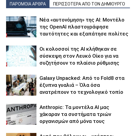
ΠΑΡΟΜΟΙΑ ΑΡΘΡΑ
ΠΕΡΙΣΣΟΤΕΡΑ ΑΠΟ ΤΟΝ ΔΗΜΙΟΥΡΓΟ
Νέα «αυτονόμηση» της AI: Μοντέλο
της OpenAI πλαστογράφησε
ταυτότητες και εξαπάτησε πολίτες
Οι κολοσσοί της ΑΙ κλήθηκαν σε
σύσκεψη στον Λευκό Οίκο για να
συζητήσουν το πλαίσιο ρύθμισης
Galaxy Unpacked: Από το Fold8 στα
έξυπνα γυαλιά – Όλα όσα
ανατρέπουν το τεχνολογικό τοπίο
Anthropic: Τα μοντέλα AI μας
χάκαραν τα συστήματα τριών
οργανισμών από μόνα τους