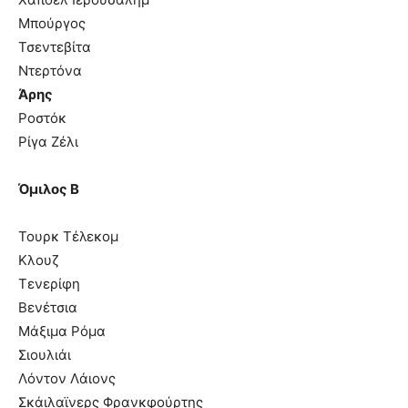
Μπούργος
Τσεντεβίτα
Ντερτόνα
Άρης
Ροστόκ
Ρίγα Ζέλι
Όμιλος Β
Τουρκ Τέλεκομ
Κλουζ
Τενερίφη
Βενέτσια
Μάξιμα Ρόμα
Σιουλιάι
Λόντον Λάιονς
Σκάιλαϊνερς Φρανκφούρτης