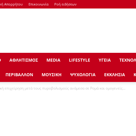
ική Απορρήτου
Επικοινωνία
Ροή ειδήσεων
Ο
ΑΘΛΗΤΙΣΜΟΣ
ΜEDIA
LIFESTYLE
ΥΓΕΙΑ
ΤΕΧΝΟΛ
ΠΕΡΙΒΑΛΛΟΝ
ΜΟΥΣΙΚΗ
ΨΥΧΟΛΟΓΙΑ
ΕΚΚΛΗΣΙΑ
 επιχείρηση μετά τους πυροβολισμούς ανάμεσα σε Ρομά και ομογενείς...