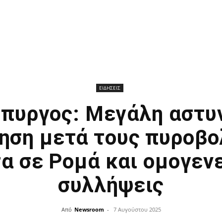
ΕΙΔΗΣΕΙΣ
πυργος: Μεγάλη αστυ
ρηση μετά τους πυροβο
α σε Ρομά και ομογενε
συλλήψεις
Από
Newsroom
-
7 Αυγούστου 2025