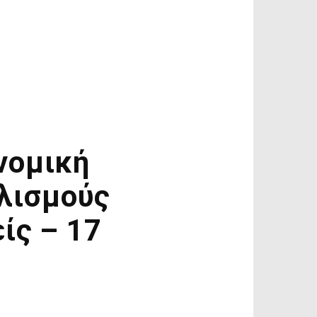
νομική
λισμούς
ίς – 17