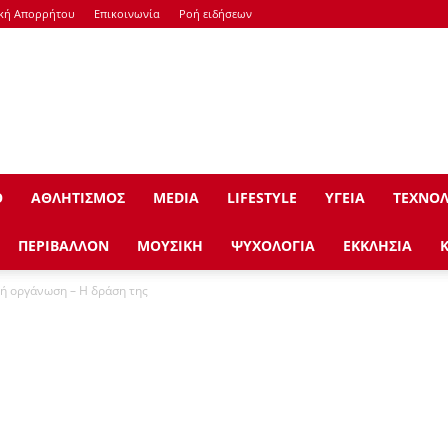
ική Απορρήτου
Επικοινωνία
Ροή ειδήσεων
Ο
ΑΘΛΗΤΙΣΜΟΣ
ΜEDIA
LIFESTYLE
ΥΓΕΙΑ
ΤΕΧΝΟΛ
ΠΕΡΙΒΑΛΛΟΝ
ΜΟΥΣΙΚΗ
ΨΥΧΟΛΟΓΙΑ
ΕΚΚΛΗΣΙΑ
κή οργάνωση – Η δράση της