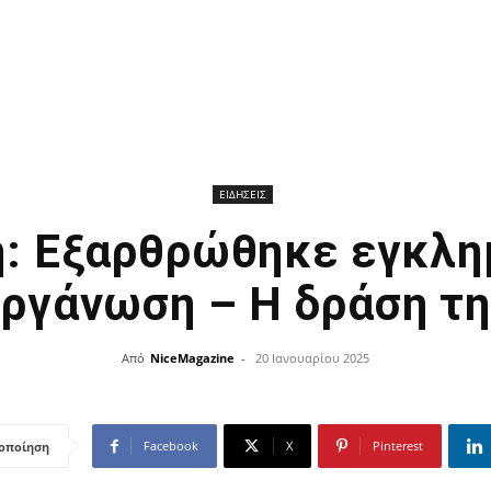
ΕΙΔΗΣΕΙΣ
ή: Εξαρθρώθηκε εγκλη
ργάνωση – Η δράση τ
Από
NiceMagazine
-
20 Ιανουαρίου 2025
Facebook
X
Pinterest
οποίηση