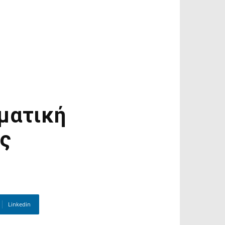
ματική
ης
Linkedin