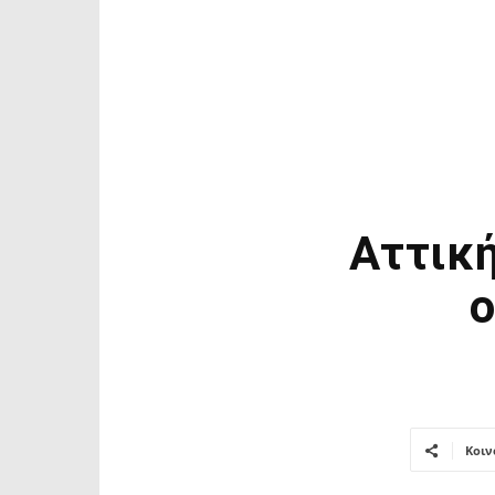
Αττικ
ο
Κοιν