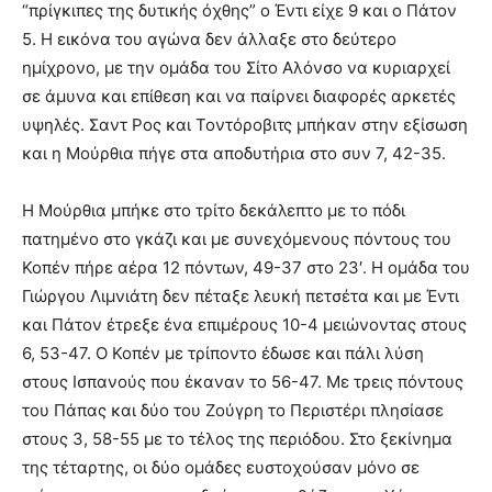
“πρίγκιπες της δυτικής όχθης” ο Έντι είχε 9 και ο Πάτον
5. Η εικόνα του αγώνα δεν άλλαξε στο δεύτερο
ημίχρονο, με την ομάδα του Σίτο Αλόνσο να κυριαρχεί
σε άμυνα και επίθεση και να παίρνει διαφορές αρκετές
υψηλές. Σαντ Ρος και Τοντόροβιτς μπήκαν στην εξίσωση
και η Μούρθια πήγε στα αποδυτήρια στο συν 7, 42-35.
Η Μούρθια μπήκε στο τρίτο δεκάλεπτο με το πόδι
πατημένο στο γκάζι και με συνεχόμενους πόντους του
Κοπέν πήρε αέρα 12 πόντων, 49-37 στο 23′. H ομάδα του
Γιώργου Λιμνιάτη δεν πέταξε λευκή πετσέτα και με Έντι
και Πάτον έτρεξε ένα επιμέρους 10-4 μειώνοντας στους
6, 53-47. Ο Κοπέν με τρίποντο έδωσε και πάλι λύση
στους Ισπανούς που έκαναν το 56-47. Με τρεις πόντους
του Πάπας και δύο του Ζούγρη το Περιστέρι πλησίασε
στους 3, 58-55 με το τέλος της περιόδου. Στο ξεκίνημα
της τέταρτης, οι δύο ομάδες ευστοχούσαν μόνο σε