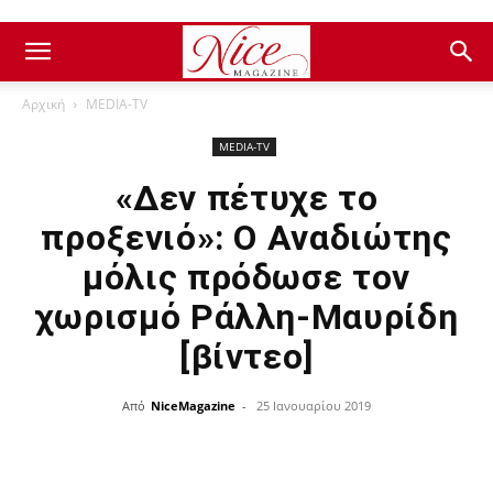
Αρχική
ΜEDIA-TV
ΜEDIA-TV
«Δεν πέτυχε το
προξενιό»: Ο Αναδιώτης
μόλις πρόδωσε τον
χωρισμό Ράλλη-Μαυρίδη
[βίντεο]
Από
NiceMagazine
-
25 Ιανουαρίου 2019