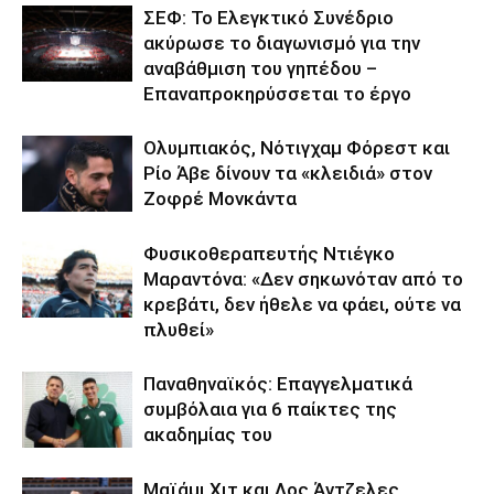
ΣΕΦ: Το Ελεγκτικό Συνέδριο
ακύρωσε το διαγωνισμό για την
αναβάθμιση του γηπέδου –
Επαναπροκηρύσσεται το έργο
Ολυμπιακός, Νότιγχαμ Φόρεστ και
Ρίο Άβε δίνουν τα «κλειδιά» στον
Ζοφρέ Μονκάντα
Φυσικοθεραπευτής Ντιέγκο
Μαραντόνα: «Δεν σηκωνόταν από το
κρεβάτι, δεν ήθελε να φάει, ούτε να
πλυθεί»
Παναθηναϊκός: Επαγγελματικά
συμβόλαια για 6 παίκτες της
ακαδημίας του
Μαϊάμι Χιτ και Λος Άντζελες