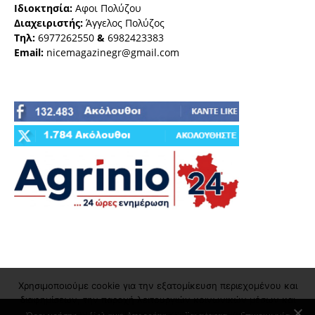
Ιδιοκτησία:
Αφοι Πολύζου
Διαχειριστής:
Άγγελος Πολύζος
Τηλ:
6977262550
&
6982423383
Email:
nicemagazinegr@gmail.com
Χρησιμοποιούμε cookie για την εξατομίκευση περιεχομένου και
διαφημίσεων, την παροχή λειτουργιών κοινωνικών μέσων και
την ανάλυση της επισκεψιμότητάς μας