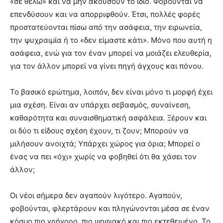
«σε θέλω» και να μην ακούσουν το ίδιο. Φοβούνται να
επενδύσουν και να απορριφθούν. Έτσι, πολλές φορές
προστατεύονται πίσω από την ασάφεια, την ειρωνεία,
την ψυχραιμία ή το «δεν είμαστε κάτι». Μόνο που αυτή η
ασάφεια, ενώ για τον έναν μπορεί να μοιάζει ελευθερία,
για τον άλλον μπορεί να γίνει πηγή άγχους και πόνου.
Το βασικό ερώτημα, λοιπόν, δεν είναι μόνο τι μορφή έχει
μια σχέση. Είναι αν υπάρχει σεβασμός, συναίνεση,
καθαρότητα και συναισθηματική ασφάλεια. Ξέρουν και
οι δύο τι είδους σχέση έχουν, τι ζουν; Μπορούν να
μιλήσουν ανοιχτά; Υπάρχει χώρος για όρια; Μπορεί ο
ένας να πει «όχι» χωρίς να φοβηθεί ότι θα χάσει τον
άλλον;
Οι νέοι σήμερα δεν αγαπούν λιγότερο. Αγαπούν,
φοβούνται, φλερτάρουν και πληγώνονται μέσα σε έναν
κόσμο πιο γρήγορο, πιο ψηφιακό και πιο εκτεθειμένο. Το