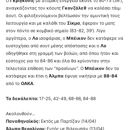
Ο
Γκριγκόνις
με ατομική ενέργεια έκανε το 80-75 (36′),
αναγκάζοντας τον κόουτς
Γκονζάλεθ
να καλέσει τάιμ
άουτ. Οι φιλοξενούμενοι βελτίωσαν την αμυντική τους
λειτουργία και με καλάθι του
Σίκμα
, έφεραν το ματς
στον πόντο σε κομβικό σημείο (83-82, 39′). Λίγο
αργότερα, ο
Λο
ισοφάρισε, ο
Μπέικον
δεν κατάφερε να
ευστοχήσει από σουτ μέσης απόστασης και ο
Λο
οδηγήθηκε στη γραμμή των βολών, από όπου ήταν και
εύστοχος για το 84-86 και όλα θα κρίνονταν στην
τελευταία επίθεση των “πρασίνων”. Ο
Μπέικον
δεν τα
κατάφερε και έτσι η
Άλμπα
έφυγε νικήτρια με
88-84
από το
ΟΑΚΑ
.
Τα δεκάλεπτα:
17-25, 42-49, 68-66, 84-88
Ακολουθούν…
Παναθηναϊκός:
Εκτός με Παρτίζαν (14/04)
Άλμπα Βερολίνου:
Εντός με Βιλερμπάν (13/04)