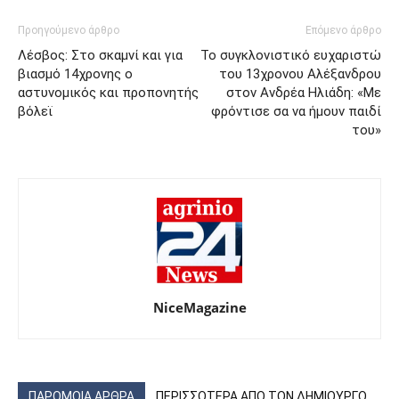
Προηγούμενο άρθρο
Επόμενο άρθρο
Λέσβος: Στο σκαμνί και για
Το συγκλονιστικό ευχαριστώ
βιασμό 14χρονης ο
του 13χρονου Αλέξανδρου
αστυνομικός και προπονητής
στον Ανδρέα Ηλιάδη: «Με
βόλεϊ
φρόντισε σα να ήμουν παιδί
του»
NiceMagazine
ΠΑΡΟΜΟΙΑ ΑΡΘΡΑ
ΠΕΡΙΣΣΟΤΕΡΑ ΑΠΟ ΤΟΝ ΔΗΜΙΟΥΡΓΟ