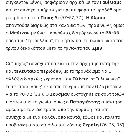
συγκεντρωμένοι, ισοφάρισαν αρχικά με τον
Γουίλιαμς
και εν συνεχεία πήραν για πρώτη φορά το προβάδισμα
με τρίποντο του
Πάρις Λι
(57-57, 27′). Η
Άλμπα
απαντούσε διαρκώς στα καλάθια των “πρασίνων”, όμως
ο
Μπέικον
με ένα… κρεσέντο, διαμόρφωσε το
68-66
υπέρ του “τριφυλλιού”, που ήταν και το τελικό σκορ του
τρίτου δεκαλέπτου μετά το τρίποντο του
Σμιθ
.
Οι “μάχες” συνεχίστηκαν και στην αρχή της τέταρτης
και
τελευταίας περιόδου
, με το προβάδισμα να…
αλλάζει διαρκώς χέρια και τον
Ολίντε
να “πληγώνει”
τους “πράσινους” έξω από τη γραμμή των 6,75 μέτρων
για το 70-72 (33′). Ο
Ζούσμαν
ευστόχησε σε σουτ τριών
πόντων από τη γωνία, όμως ο
Παπαγιάννης
απάντησε
άμεσα με τον ίδιο τρόπο απο την κορυφή και στη
συνέχεια με ένα καλάθι από κοντά, έδωσε και πάλι το
προβάδισμα στο σύνολο του κόουτς
Σερέλη
(76-75, 35′).