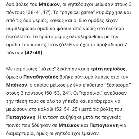
δυο βολές του
Μπέικον
, οι γηπεδούχοι μείωσαν στους 3
πόντους (38-41, 17′). Το “physical game” κυριάρχησε και
από τις δυο μεριές, καθώς και οι δυο ομάδες είχαν
συμπληρώσει ομαδικά φάουλ από νωρίς στο δεύτερο
δεκάλεπτο. Το πρώτο μέρος ολοκληρώθηκε με την
ομάδα του κόουτς Γκονζάλεθ να έχει το προβάδισμα 7
πόντων
(42-49).
Με παρόμοιες “μάχες” ξεκίνησε και η
τρίτη περίοδος
,
όμως ο
Παναθηναϊκός
βρήκε σύντομα λύσεις από τον
Μπέικον
, ο οποίος μείωσε με ένα επιθετικό “ξέσπασμα”
στους 3 πόντους (50-53, 24′). Οι “πράσινοι” ανέβασαν
την πίεσή τους σε όλο το γήπεδο και κατάφεραν να
μειώσουν στο καλάθι (52-54, 25′) μετά τις βολές του
Παπαγιάννη
. Η ένταση αυξήθηκε μετά τις τεχνικές
ποινές που δόθηκαν σε
Μπέικον
και
Παπαγιάννη
για
διαμαρτυρία, όμως οι γηπεδούχοι έμειναν