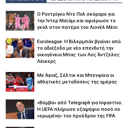
Ο Ροντρίγκο Ντε Πολ σκόραρε για
την Ίντερ Μαϊάμι και αφιέρωσε το
γκολ στον πατέρα του Λιονέλ Μέσι
Euroleague: Η Βιλερμπάν βγαίνει από
το αδιέξοδο με νέο επενδυτή την
οικογένεια Μπας των Λος Άντζελες
Λέικερς
Με Άγιαξ, Σέλτικ και Μπενφίκα οι
αθλητικές μεταδόσεις της ημέρας
«Βόμβα» από Telegraph για Ινφαντίνο:
Η UEFA πλήρωσε εξαψήφιο ποσό σε
«ερωμένη» του προέδρου της FIFA