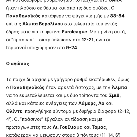
ήταν πλούσιο σε θέαμα και από τις δυο ομάδες. Ο
Παναθηναϊκός
κατάφερε να φύγει νικητής με
88-84
επί της
Άλμπα Βερολίνου
στο τελευταίο του εντός
έδρας ματς για τη φετινή
Euroleague
. Με τη νίκη αυτή,
οι “πράσινοι”… σκαρφάλωσαν στο
12-21
, ενώ οι
Γερμανοί υποχώρησαν στο
9-24
.
Ο αγώνας
Το παιχνίδι άρχισε με γρήγορο ρυθμό εκατέρωθεν, όμως
ο
Παναθηναϊκός
ήταν αρκετά άστοχος, με την
Άλμπα
να το εκμεταλλεύεται και με δυο τρίποντα του
Σμιθ
,
αλλά και κάποιες ενέργειες των
Λάμερς, Λο
και
Ολίντε
, προηγήθηκε σύντομα με διψήφια διαφορά (2-12,
4′). Οι “πράσινοι” έβγαλαν αντίδραση και με
πρωταγωνιστές τους
Λι, Γουίλιαμς
και
Τόμας
,
κατάφεραν να μειώσουν στους 3 πόντους (11-14, 6′)