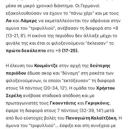
μέσα σε μικρό χρονικό διάστημα. Οι Γερμανοί
εξακολουθούσαν να έχουν το “πάνω χέρι” και με τους
Λο
και
Λάμερς
να εκμεταλλεύονται την αδράνεια στην
αμυνα του “τριφυλλιού”, ανέβασαν τη διαφορά στο +8
(13-21, 8′). Η εικόνα της περιόδου δεν άλλαξε μέχρι το
φινάλε της και έτσι οι φιλοξενούμενοι “έκλεισαν” το
πρώτο δεκάλεπτο
στο +8
(17-25).
Η έλευση του
Κουμάντζε
στην αρχή της
δεύτερης
περιόδου
έδωσε σκορ και “δύναμη” στη ρακέτα των
φιλοξενούμενων, οι οποίοι “εκτόξευσαν” τη διαφορά
στους 14 πόντους (20-34, 12′). Η ομάδα του
Χρήστου
Σερέλη
ανέβασε σταδιακά απόδοση και με
πρωταγωνιστές τους
Γκουντάιτις
και
Γκριγκόνις
,
έφερε τη διαφορά στους 7 πόντους (32-39, 14′) μετά
από δυο εύστοχες βολές του
Παναγιώτη Καλαϊτζάκη
. Η
άμυνα του “τριφυλλιού”… έσφιξε και στη συνέχεια με