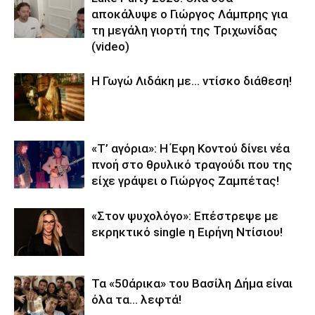
αποκάλυψε ο Γιώργος Λάμπρης για
τη μεγάλη γιορτή της Τριχωνίδας
(video)
Η Γωγώ Λιδάκη με… ντίσκο διάθεση!
«Τ’ αγόρια»: Η Έφη Κοντού δίνει νέα
πνοή στο θρυλικό τραγούδι που της
είχε γράψει ο Γιώργος Ζαμπέτας!
«Στον ψυχολόγο»: Επέστρεψε με
εκρηκτικό single η Ειρήνη Ντίσιου!
Τα «50άρικα» του Βασίλη Δήμα είναι
όλα τα… λεφτά!