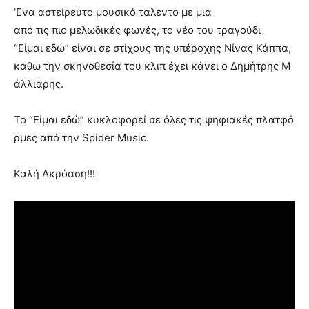
‘
Εν
α α
στε
ί
ρε
υ
το
μο
υ
σ
ι
κ
ό
τ
α
λ
έ
ντο
με
μ
ια
α
π
ό
τ
ι
ς
π
ι
ο
μελωδ
ι
κ
έ
ς
φων
έ
ς
,
το
ν
έ
ο
το
υ
τρ
α
γο
ύ
δ
ι
“
Ε
ί
μ
αι
εδ
ώ”
ε
ί
ν
αι
σε
στ
ί
χο
υ
ς
της
υ
π
έ
ροχης
Ν
ί
ν
α
ς
Κ
ά
ππ
α,
κ
α
θ
ώ
την
σκηνοθεσ
ία
το
υ
κλ
ι
π
έ
χε
ι
κ
ά
νε
ι
ο
Δημ
ή
τρης
Μ
ά
λλ
ια
ρης
.
Το
“
Ε
ί
μ
αι
εδ
ώ”
κ
υ
κλοφορε
ί
σε
ό
λες
τ
ι
ς
ψηφ
ια
κ
έ
ς
πλ
α
τφ
ό
ρμες
α
π
ό
την
Spider Music
.
Κ
α
λ
ή
Ακρ
όα
ση
!!!