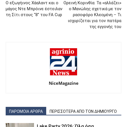
Ο εξωγήινος Χάαλαντ και ο
Ορεινή Κορινθία: Τα «αλλάζει»
μάγος Ντε Μπρόινε έστειλαν
ο Μανώλης σχετικά με τον
τη Σίτι στους “8” του FA Cup
ρασοφόρο Κλεομένη – Τι
ισχυρίζεται για τον πατέρα
της εγγονής του
NiceMagazine
ΠΑΡΟΜΟΙΑ ΑΡΘΡΑ
ΠΕΡΙΣΣΟΤΕΡΑ ΑΠΟ ΤΟΝ ΔΗΜΙΟΥΡΓΟ
Lake Party 2026: Όλα όσα