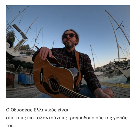
Ο
Οδ
υ
σσ
έα
ς
Ελλην
ι
κ
ό
ς
ε
ί
ν
αι
α
π
ό
το
υ
ς
π
ι
ο
τ
α
λ
α
ντο
ύ
χο
υ
ς
τρ
α
γο
υ
δοπο
ι
ο
ύ
ς
της
γεν
ιά
ς
το
υ.