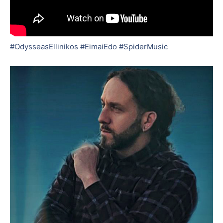
#OdysseasEllinikos
#EimaiEdo
#SpiderMusic