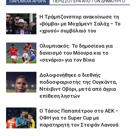
ΠΑΡΟΜΟΙΑ ΑΡΘΡΑ
ΠΕΡΙΣΣΟΤΕΡΑ ΑΠΟ ΤΟΝ ΔΗΜΙΟΥΡΓΟ
Η Τράμπζονσπορ ανακοίνωσε τη
«βόμβα» με Μοχάμεντ Σαλάχ – Το
«χρυσό» συμβόλαιό του
Ολυμπιακός: Το δημοσίευα για
δανεισμό του Μόουρα και το
«σενάριο» για τον Βίνια
Δολοφονήθηκε o διεθνής
ποδοσφαιριστής της Ουγκάντα,
Ντέιβιντ Οβόρι, μετά από άγρια
επίθεση ληστών
Ο Τάσος Παπαπέτρου στο ΑΕΚ –
ΟΦΗ για το Super Cup με
παρατηρητή τον Στεφάν Λανουά