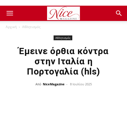
Αρχική
Αθλητισμός
Αθλητισμός
Έμεινε όρθια κόντρα
στην Ιταλία η
Πορτογαλία (hls)
Από
NiceMagazine
-
8 Ιουλίου 2025