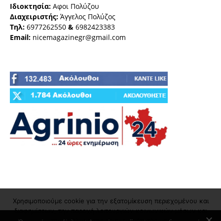
Ιδιοκτησία:
Αφοι Πολύζου
Διαχειριστής:
Άγγελος Πολύζος
Τηλ:
6977262550
&
6982423383
Email:
nicemagazinegr@gmail.com
Χρησιμοποιούμε cookie για την εξατομίκευση περιεχομένου και
διαφημίσεων, την παροχή λειτουργιών κοινωνικών μέσων και
την ανάλυση της επισκεψιμότητάς μας