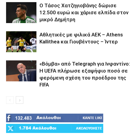
Ο Τάσος Χατζηγιοβάνης δώρισε
12.500 ευρώ και χάρισε ελπίδα στον
μικρό Δημήτρη
Αθλητικές με φιλικά ΑΕΚ – Athens
Kallithea και Γιουβέντους – Ίντερ
«Βόμβα» από Telegraph για Ινφαντίνο:
Η UEFA πλήρωσε εξαψήφιο ποσό σε
φερόμενη σχέση του προέδρου της
FIFA