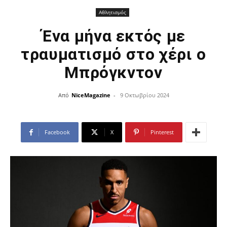
Αθλητισμός
Ένα μήνα εκτός με
τραυματισμό στο χέρι ο
Μπρόγκντον
Από
NiceMagazine
-
9 Οκτωβρίου 2024
Facebook
X
Pinterest