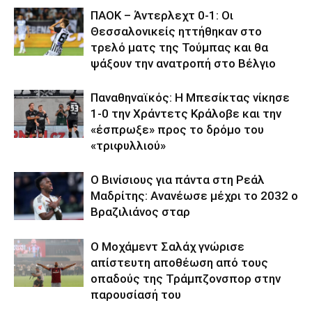
ΠΑΟΚ – Άντερλεχτ 0-1: Οι
Θεσσαλονικείς ηττήθηκαν στο
τρελό ματς της Τούμπας και θα
ψάξουν την ανατροπή στο Βέλγιο
Παναθηναϊκός: Η Μπεσίκτας νίκησε
1-0 την Χράντετς Κράλοβε και την
«έσπρωξε» προς το δρόμο του
«τριφυλλιού»
Ο Βινίσιους για πάντα στη Ρεάλ
Μαδρίτης: Ανανέωσε μέχρι το 2032 ο
Βραζιλιάνος σταρ
Ο Μοχάμεντ Σαλάχ γνώρισε
απίστευτη αποθέωση από τους
οπαδούς της Τράμπζονσπορ στην
παρουσίασή του