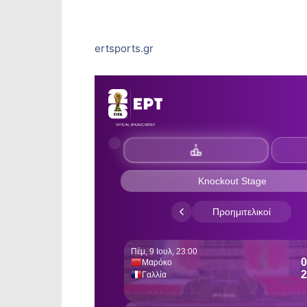
ertsports.gr