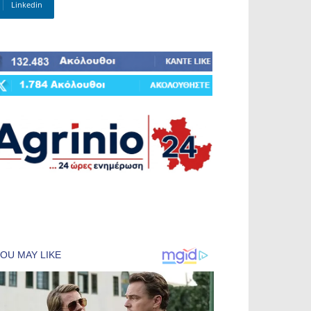
Linkedin