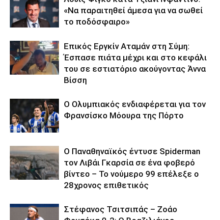
«Να παραιτηθεί άμεσα για να σωθεί
το ποδόσφαιρο»
Επικός Εργκίν Αταμάν στη Σύμη:
Έσπασε πιάτα μέχρι και στο κεφάλι
του σε εστιατόριο ακούγοντας Άννα
Βίσση
Ο Ολυμπιακός ενδιαφέρεται για τον
Φρανσίσκο Μόουρα της Πόρτο
Ο Παναθηναϊκός έντυσε Spiderman
τον Λιβάι Γκαρσία σε ένα φοβερό
βίντεο – Το νούμερο 99 επέλεξε ο
28χρονος επιθετικός
Στέφανος Τσιτσιπάς – Ζοάο