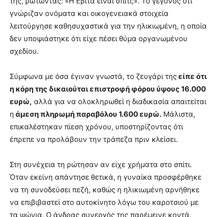
της, ρωτώντας: «Η Εβίτα είναι σπίτι;». Το γεγονός ότι
γνώριζαν ονόματα και οικογενειακά στοιχεία
λειτούργησε καθησυχαστικά για την ηλικιωμένη, η οποία
δεν υποψιάστηκε ότι είχε πέσει θύμα οργανωμένου
σχεδίου.
Σύμφωνα με όσα έγιναν γνωστά, το ζευγάρι της
είπε ότι
η κόρη της δικαιούται επιστροφή φόρου ύψους 16.000
ευρώ,
αλλά για να ολοκληρωθεί η διαδικασία απαιτείται
η
άμεση πληρωμή παραβόλου 1.600 ευρώ.
Μάλιστα,
επικαλέστηκαν πίεση χρόνου, υποστηρίζοντας ότι
έπρεπε να προλάβουν την τράπεζα πριν κλείσει.
Στη συνέχεια τη ρώτησαν αν είχε χρήματα στο σπίτι.
Όταν εκείνη απάντησε θετικά, η γυναίκα προσφέρθηκε
να τη συνοδεύσει πεζή, καθώς η ηλικιωμένη αρνήθηκε
να επιβιβαστεί στο αυτοκίνητο λόγω του καροτσιού με
τα ψώνια. Ο άνδρας συνεργός της παρέμεινε κοντά.