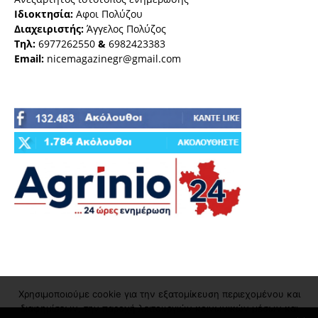
Ιδιοκτησία:
Αφοι Πολύζου
Διαχειριστής:
Άγγελος Πολύζος
Τηλ:
6977262550
&
6982423383
Email:
nicemagazinegr@gmail.com
Χρησιμοποιούμε cookie για την εξατομίκευση περιεχομένου και
διαφημίσεων, την παροχή λειτουργιών κοινωνικών μέσων και