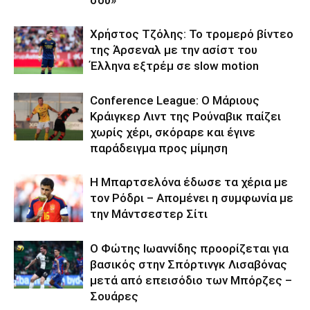
Χρήστος Τζόλης: Το τρομερό βίντεο
της Άρσεναλ με την ασίστ του
Έλληνα εξτρέμ σε slow motion
Conference League: Ο Μάριους
Κράιγκερ Λιντ της Ρούναβικ παίζει
χωρίς χέρι, σκόραρε και έγινε
παράδειγμα προς μίμηση
Η Μπαρτσελόνα έδωσε τα χέρια με
τον Ρόδρι – Απομένει η συμφωνία με
την Μάντσεστερ Σίτι
Ο Φώτης Ιωαννίδης προορίζεται για
βασικός στην Σπόρτινγκ Λισαβόνας
μετά από επεισόδιο των Μπόρζες –
Σουάρες