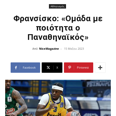
Αθλητισμός
Φρανσίσκο: «Ομάδα με
ποιότητα ο
Παναθηναϊκός»
Από
NiceMagazine
-
15 Μαΐου 2023
Facebook
X
Pinterest