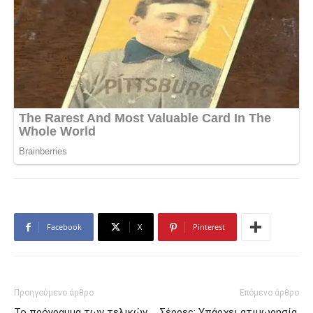
Facebook
X
Pinterest
Προηγούμενο άρθρο
Επόμενο άρθρο
Το πρόγραμμα των τελικών
Σέρρες: Υπάρχει ατιμωρησία,