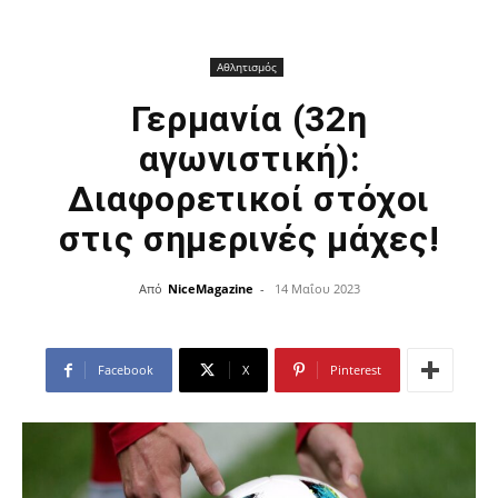
Αθλητισμός
Γερμανία (32η
αγωνιστική):
Διαφορετικοί στόχοι
στις σημερινές μάχες!
Από
NiceMagazine
-
14 Μαΐου 2023
Facebook
X
Pinterest