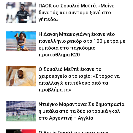
ΠΑΟΚ σε Σουαλιό Μεϊτέ: «Μείνε
δυνατός και σύντομα ξανά στο
γήπεδο»
Η Δανάη Μπακογιάννη έκανε νέο
πανελλήνιο ρεκόρ στα 100 μέτρα με
εμπόδια στο παγκόσμιο
πρωτάθλημα Κ20
Ο Σουαλιό Μεϊτέ έκανε το
χειρουργείο στο ισχίο: «Στόχος να
απαλλαγώ επιτέλους από τα
προβλήματα»
Ντιέγκο Μαραντόνα: Σε δημοπρασία
η μπάλα από τα δύο ιστορικά γκολ
στο Αργεντινή – Αγγλία
Ο Λαμίν Γιαμάλ σε πάρτι στην