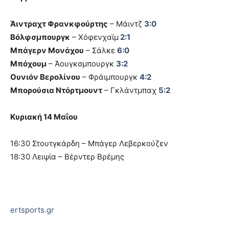
Άιντραχτ Φρανκφούρτης
– Μάιντζ
3:0
Βόλφσμπουργκ
– Χόφενχαϊμ
2:1
Μπάγερν Μονάχου
– Σάλκε
6:0
Μπόχουμ
– Άουγκσμπουργκ
3:2
Ουνιόν Βερολίνου
– Φράιμπουργκ
4:2
Μπορούσια Ντόρτμουντ
– Γκλάντμπαχ
5:2
Κυριακή 14 Μαΐου
16:30 Στουτγκάρδη – Μπάγερ Λεβερκούζεν
18:30 Λειψία – Βέρντερ Βρέμης
ertsports.gr