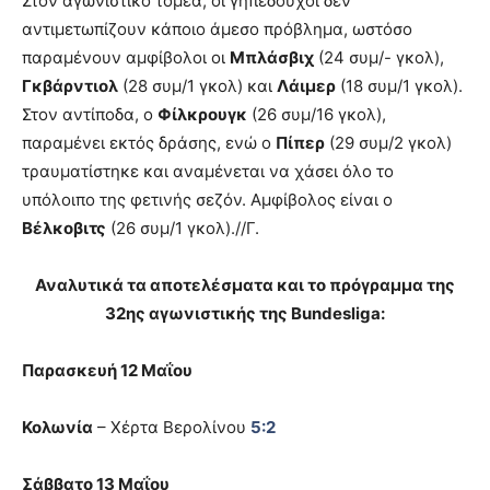
Στον αγωνιστικό τομέα, οι γηπεδούχοι δεν
αντιμετωπίζουν κάποιο άμεσο πρόβλημα, ωστόσο
παραμένουν αμφίβολοι οι
Μπλάσβιχ
(24 συμ/- γκολ),
Γκβάρντιολ
(28 συμ/1 γκολ) και
Λάιμερ
(18 συμ/1 γκολ).
Στον αντίποδα, ο
Φίλκρουγκ
(26 συμ/16 γκολ),
παραμένει εκτός δράσης, ενώ ο
Πίπερ
(29 συμ/2 γκολ)
τραυματίστηκε και αναμένεται να χάσει όλο το
υπόλοιπο της φετινής σεζόν. Αμφίβολος είναι ο
Βέλκοβιτς
(26 συμ/1 γκολ).//Γ.
Αναλυτικά τα αποτελέσματα και το πρόγραμμα της
32ης αγωνιστικής της Bundesliga:
Παρασκευή 12 Μαΐου
Κολωνία
– Χέρτα Βερολίνου
5:2
Σάββατο 13 Μαΐου