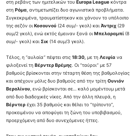
στη ρεβάνς των ημιτελικών του
Europa League
κόντρα
στη
Ρόμα
, αντιμετωπίζει δυο αγωνιστικά προβλήματα.
Συγκεκριμένα, τραυματίστηκαν και χάνουν το υπόλοιπο
της σεζόν οι
Κοσουνού
(24 συμ/- γκολ) και
Άντριχ
(29
συμ/2 γκολ), ενώ εκτός έμειναν ξανά οι
Μπελαραμπί
(8
συμ/- γκολ) και
Σικ
(14 συμ/3 γκολ).
Τέλος, η “αυλαία” πέφτει στις
18:30,
με τη
Λειψία
να
φιλοξενεί τη
Βέρντερ Βρέμης
. Οι “ταύροι” με 57
βαθμούς βρίσκονται στην τέταρτη θέση της βαθμολογίας
και απέχουν μόλις δυο βαθμούς από την τρίτη
Ουνιόν
Βερολίνου
, ενώ βρίσκονται σε… καλό μομέντουμ μετά
από δυο διαδοχικές νίκες. Από την άλλη πλευρά, η
Βέρντερ
έχει 35 βαθμούς και θέλει το “τρίποντο”,
προκειμένου να αποφύγει τη ζώνη του υποβιβασμού,
προερχόμενη από δυο συνεχόμενες ήττες.