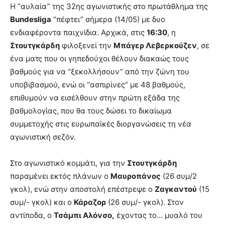
Η “αυλαία” της 32ης αγωνιστικής στο πρωτάθλημα της
Bundesliga
“πέφτει” σήμερα (14/05) με δυο
ενδιαφέροντα παιχνίδια. Αρχικά, στις
16:30
, η
Στουτγκάρδη
φιλοξενεί την
Μπάγερ Λεβερκούζεν
, σε
ένα ματς που οι γηπεδούχοι θέλουν διακαώς τους
βαθμούς για να “ξεκολλήσουν” από την ζώνη του
υποβιβασμού, ενώ οι “ασπιρίνες” με 48 βαθμούς,
επιθυμούν να εισέλθουν στην πρώτη εξάδα της
βαθμολογίας, που θα τους δώσει το δικαίωμα
συμμετοχής στις ευρωπαϊκές διοργανώσεις τη νέα
αγωνιστική σεζόν.
Στο αγωνιστικό κομμάτι, για την
Στουτγκάρδη
παραμένει εκτός πλάνων ο
Μαυροπάνος
(26 συμ/2
γκολ), ενώ στην αποστολή επέστρεψε ο
Ζαγκαντού
(15
συμ/- γκολ) και ο
Κάραζορ
(26 συμ/- γκολ). Στον
αντίποδα, ο
Τσάμπι Αλόνσο,
έχοντας το… μυαλό του