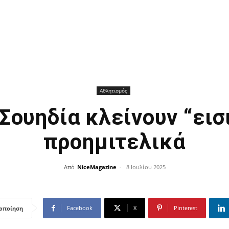
Αθλητισμός
Σουηδία κλείνουν “εισ
προημιτελικά
Από
NiceMagazine
-
8 Ιουλίου 2025
Facebook
X
Pinterest
οποίηση