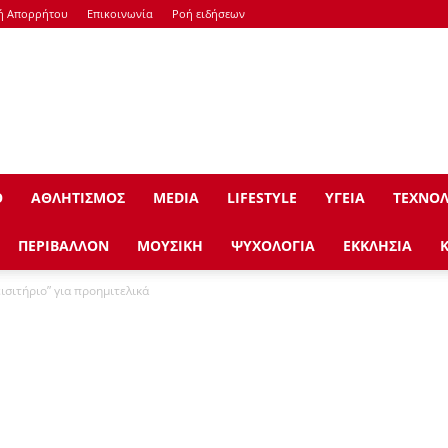
κή Απορρήτου
Επικοινωνία
Ροή ειδήσεων
Ο
ΑΘΛΗΤΙΣΜΟΣ
ΜEDIA
LIFESTYLE
ΥΓΕΙΑ
ΤΕΧΝΟΛ
ΠΕΡΙΒΑΛΛΟΝ
ΜΟΥΣΙΚΗ
ΨΥΧΟΛΟΓΙΑ
ΕΚΚΛΗΣΙΑ
ισιτήριο” για προημιτελικά