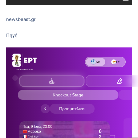
newsbeast.gr
Πηγή