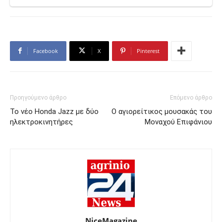
Facebook
X
Pinterest
Προηγούμενο άρθρο
Επόμενο άρθρο
Το νέο Honda Jazz με δύο
Ο αγιορείτικος μουσακάς του
ηλεκτροκινητήρες
Μοναχού Επιφάνιου
NiceMagazine