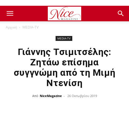
Αρχική
ΜEDIA-TV
ΜEDIA-TV
Γιάννης Τσιμιτσέλης:
Ζητάω επίσημα
συγγνώμη από τη Μιμή
Ντενίση
Από
NiceMagazine
-
26 Οκτωβρίου 2019