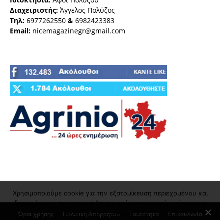
Διαχειριστής:
Άγγελος Πολύζος
Τηλ:
6977262550
&
6982423383
Email:
nicemagazinegr@gmail.com
Χρησιμοποιούμε cookie για την εξατομίκευση περιεχομένου και
διαφημίσεων, την παροχή λειτουργιών κοινωνικών μέσων και
την ανάλυση της επισκεψιμότητάς μας
Όροι χρήσης
Πολιτική Απορρήτου
Ταυτότητα
Επικοινωνία