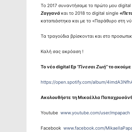
Το 2017 συναντήσαμε το πρώτο μου digital
Ζαγγανά
και το 2018 το digital single
«Πετ
καταπιάστηκα
και με το «Παράθυρο στη νύ
Τα τραγούδια βρίσκονται και στο προσωπικ
Καλή σας ακρόαση !
Το νέο digital Ep
“Γίνεσαι Ζωή”
το ακούμε
https://open.spotify.com/album/4imdA3N
Aκολουθήστε τη Μικαέλλα Παπαχρυσάνθ
Youtube
www.youtube.com/user/mpapach
Facebook
www.facebook.com/MikaellaPapa