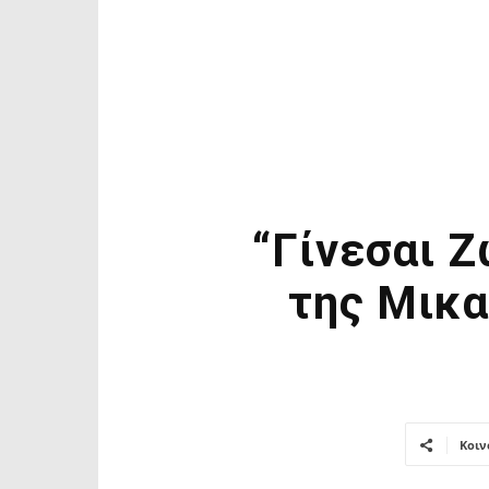
“Γίνεσαι Ζ
της Μικα
Κοιν