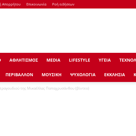
κή Απορρήτου
Επικοινωνία
Ροή ειδήσεων
Ο
ΑΘΛΗΤΙΣΜΟΣ
ΜEDIA
LIFESTYLE
ΥΓΕΙΑ
ΤΕΧΝΟΛ
ΠΕΡΙΒΑΛΛΟΝ
ΜΟΥΣΙΚΗ
ΨΥΧΟΛΟΓΙΑ
ΕΚΚΛΗΣΙΑ
υ τραγουδιού της Μικαέλλας Παπαχρυσάνθου (βίντεο)