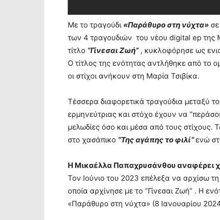
Με το τραγούδι
«Παράθυρο στη νύχτα»
σε
των 4 τραγουδιών του νέου digital ep τη
τίτλο
“Γίνεσαι Ζωή”
, κυκλοφόρησε ως ενι
Ο τίτλος της ενότητας αντλήθηκε από
το ο
οι στίχοι ανήκουν στη Μαρία Τσιβίκα.
Τέσσερα διαφορετικά τραγούδια μεταξύ του
ερμηνεύτριας και στόχο έχουν να “περάσου
μελωδίες όσο και μέσα από τους στίχους. 
στο χασάπικο
“Της αγάπης το φιλί”
ενώ σ
Η Μικαέλλα Παπαχρυσάνθου αναφέρει χ
Τον Ιούνιο του 2023 επέλεξα να αρχίσω τ
οποία αρχίνησε με το “Γίνεσαι Ζωή” . Η εν
«Παράθυρο στη νύχτα» (8 Ιανουαρίου 202