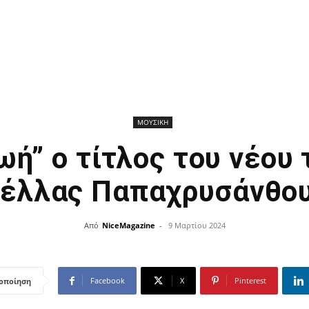
ΜΟΥΣΙΚΗ
ωή” ο τίτλος του νέου
έλλας Παπαχρυσάνθου
Από
NiceMagazine
-
9 Μαρτίου 2024
Facebook
X
Pinterest
οποίηση