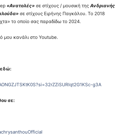
 ep
«Ανατολές»
σε στίχους / μουσική της
Ανδριανής
αλούδα»
σε στίχους Ειρήνης Παγκάλου. Το 2018
χτα» το οποίο σας παραδίδω το 2024.
ό μου κανάλι στο Youtube.
 εδώ:
fhAONGZJTSKtK0S?si=32rZZiSURIqt2G1KSc-g3A
ου σε:
chrysanthouOfficial