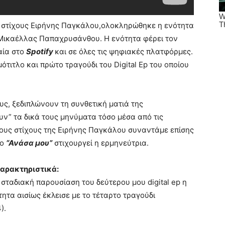
 στίχους Ειρήνης Παγκάλου,
ολοκληρώθηκε η ενότητα
ς Μικαέλλας Παπαχρυσάνθου. Η ενότητα φέρει τον
αία στο
Spotify
και σε όλες τις ψηφιακές πλατφόρμες.
μότιτλο και πρώτο τραγούδι του Digital Ep του οποίου
ς, ξεδιπλώνουν τη συνθετική ματιά της
ν” τα δικά τους μηνύματα τόσο μέσα από τις
Τους στίχους της Ειρήνης Παγκάλου συναντάμε επίσης
το
“Ανάσα μου”
στιχουργεί η ερμηνεύτρια.
αρακτηριστικά:
η σταδιακή παρουσίαση του δεύτερου μου
digital ep η
ότητα αισίως έκλεισε
με το τέταρτο τραγούδι
4).