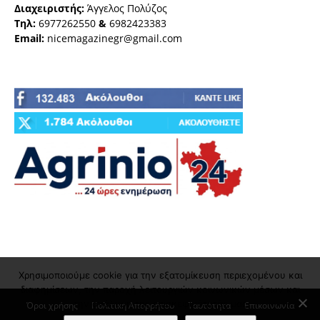
Διαχειριστής:
Άγγελος Πολύζος
Τηλ:
6977262550
&
6982423383
Email:
nicemagazinegr@gmail.com
Χρησιμοποιούμε cookie για την εξατομίκευση περιεχομένου και
διαφημίσεων, την παροχή λειτουργιών κοινωνικών μέσων και
την ανάλυση της επισκεψιμότητάς μας
Όροι χρήσης
Πολιτική Απορρήτου
Ταυτότητα
Επικοινωνία