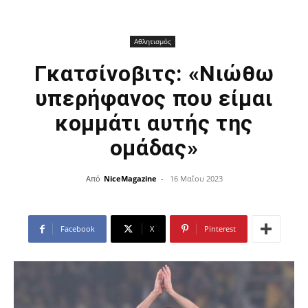
Αθλητισμός
Γκατσίνοβιτς: «Νιώθω
υπερήφανος που είμαι
κομμάτι αυτής της
ομάδας»
Από
NiceMagazine
-
16 Μαΐου 2023
Facebook
X
Pinterest