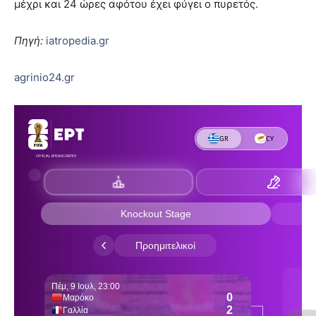
μέχρι και 24 ώρες αφότου έχει φύγει ο πυρετός.
Πηγή:
iatropedia.gr
agrinio24.gr