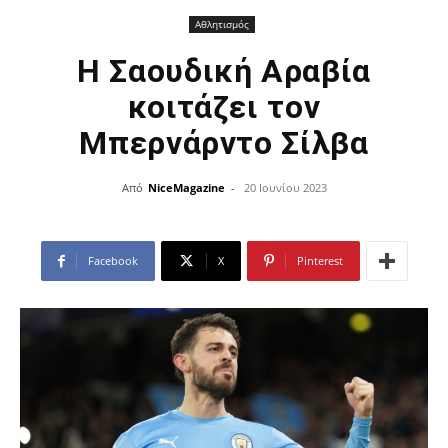
Αθλητισμός
H Σαουδική Αραβία
κοιτάζει τον
Μπερνάρντο Σίλβα
Από
NiceMagazine
-
20 Ιουνίου 2023
Facebook
X
Pinterest