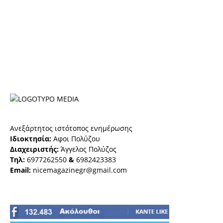
Ανεξάρτητος ιστότοπος ενημέρωσης
Ιδιοκτησία:
Αφοι Πολύζου
Διαχειριστής:
Άγγελος Πολύζος
Τηλ:
6977262550
&
6982423383
Email:
nicemagazinegr@gmail.com