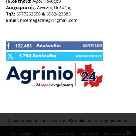
Ιδιοκτησία:
Αφοι Πολύζου
Διαχειριστής:
Άγγελος Πολύζος
Τηλ:
6977262550
&
6982423383
Email:
nicemagazinegr@gmail.com
Χρησιμοποιούμε cookie για την εξατομίκευση περιεχομένου και
διαφημίσεων, την παροχή λειτουργιών κοινωνικών μέσων και
την ανάλυση της επισκεψιμότητάς μας
Όροι χρήσης
Πολιτική Απορρήτου
Ταυτότητα
Επικοινωνία