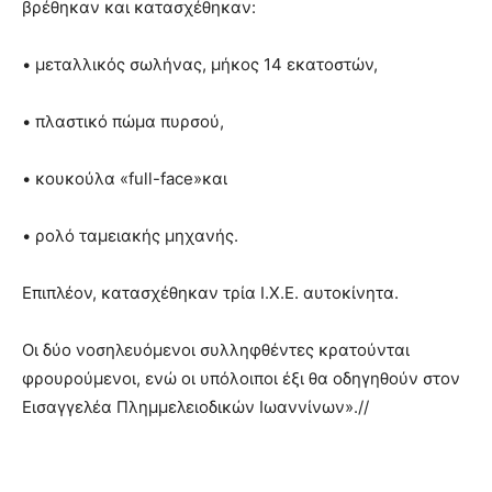
βρέθηκαν και κατασχέθηκαν:
• μεταλλικός σωλήνας, μήκος 14 εκατοστών,
• πλαστικό πώμα πυρσού,
• κουκούλα «full-face»και
• ρολό ταμειακής μηχανής.
Επιπλέον, κατασχέθηκαν τρία Ι.Χ.Ε. αυτοκίνητα.
Οι δύο νοσηλευόμενοι συλληφθέντες κρατούνται
φρουρούμενοι, ενώ οι υπόλοιποι έξι θα οδηγηθούν στον
Εισαγγελέα Πλημμελειοδικών Ιωαννίνων».//