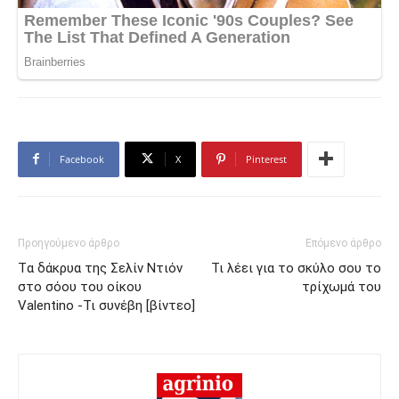
Facebook
X
Pinterest
Προηγούμενο άρθρο
Επόμενο άρθρο
Tα δάκρυα της Σελίν Ντιόν
Τι λέει για το σκύλο σου το
στο σόου του οίκου
τρίχωμά του
Valentino -Τι συνέβη [βίντεο]