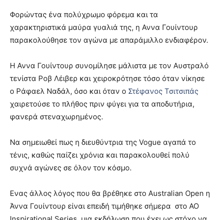
Φορώντας ένα πολύχρωμο φόρεμα και τα
χαρακτηριστικά μαύρα γυαλιά της, η Αννα Γουίντουρ
παρακολούθησε τον αγώνα με απαράμιλλο ενδιαφέρον.
Η Αννα Γουίντουρ συνομίλησε μάλιστα με τον Αυστραλό
τενίστα Ροβ Λέιβερ και χειροκρότησε τόσο όταν νίκησε
ο Ράφαελ Ναδάλ, όσο και όταν ο
Στέφανος Τσιτσιπάς
χαιρετούσε το πλήθος πριν φύγει για τα αποδυτήρια,
φανερά στεναχωρημένος.
Να σημειωθεί πως η διευθύντρια της Vogue αγαπά το
τένις, καθώς παίζει χρόνια και παρακολουθεί πολύ
συχνά αγώνες σε όλον τον κόσμο.
Ενας άλλος λόγος που θα βρέθηκε στο Australian Open η
Άννα Γουίντουρ είναι επειδή τιμήθηκε σήμερα στο AO
Inspirational Series, μια εκδήλωση που έχει ως στόχο να