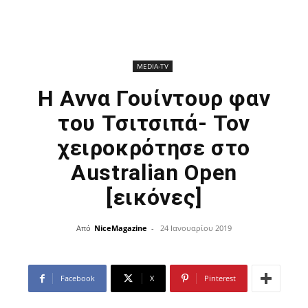
ΜEDIA-TV
Η Αννα Γουίντουρ φαν
του Τσιτσιπά- Τον
χειροκρότησε στο
Australian Open
[εικόνες]
Από
NiceMagazine
-
24 Ιανουαρίου 2019
Facebook
X
Pinterest