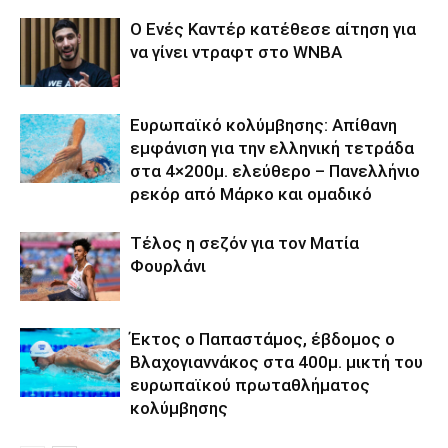
Ο Ενές Καντέρ κατέθεσε αίτηση για
να γίνει ντραφτ στο WNBA
Ευρωπαϊκό κολύμβησης: Απίθανη
εμφάνιση για την ελληνική τετράδα
στα 4×200μ. ελεύθερο – Πανελλήνιο
ρεκόρ από Μάρκο και ομαδικό
Τέλος η σεζόν για τον Ματία
Φουρλάνι
Έκτος ο Παπαστάμος, έβδομος ο
Βλαχογιαννάκος στα 400μ. μικτή του
ευρωπαϊκού πρωταθλήματος
κολύμβησης