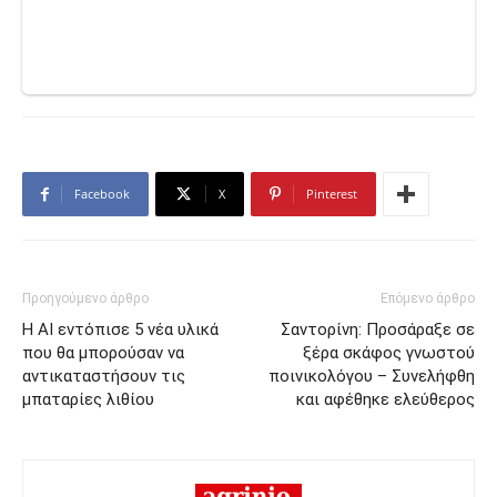
Facebook
X
Pinterest
Προηγούμενο άρθρο
Επόμενο άρθρο
Η ΑΙ εντόπισε 5 νέα υλικά
Σαντορίνη: Προσάραξε σε
που θα μπορούσαν να
ξέρα σκάφος γνωστού
αντικαταστήσουν τις
ποινικολόγου – Συνελήφθη
μπαταρίες λιθίου
και αφέθηκε ελεύθερος