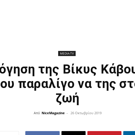
ΜEDIA-TV
όγηση της Βίκυς Κάβου
ου παραλίγο να της στ
ζωή
Από
NiceMagazine
-
26 Οκτωβρίου 2019