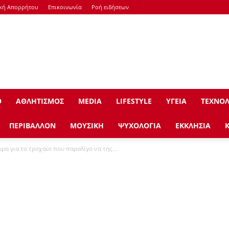
ική Απορρήτου
Επικοινωνία
Ροή ειδήσεων
Ο
ΑΘΛΗΤΙΣΜΟΣ
ΜEDIA
LIFESTYLE
ΥΓΕΙΑ
ΤΕΧΝΟΛ
ΠΕΡΙΒΑΛΛΟΝ
ΜΟΥΣΙΚΗ
ΨΥΧΟΛΟΓΙΑ
ΕΚΚΛΗΣΙΑ
α για το τροχαίο που παραλίγο να της...