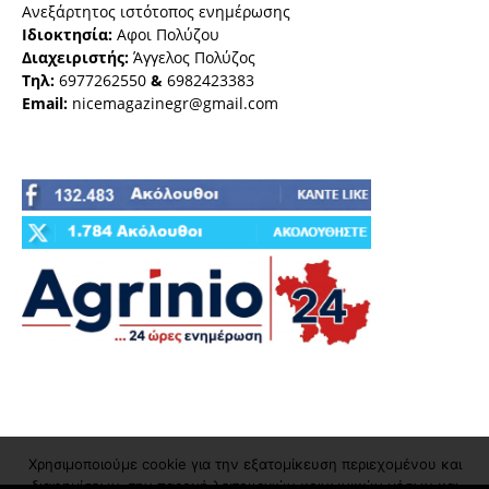
Ανεξάρτητος ιστότοπος ενημέρωσης
Ιδιοκτησία:
Αφοι Πολύζου
Διαχειριστής:
Άγγελος Πολύζος
Τηλ:
6977262550
&
6982423383
Email:
nicemagazinegr@gmail.com
Χρησιμοποιούμε cookie για την εξατομίκευση περιεχομένου και
διαφημίσεων, την παροχή λειτουργιών κοινωνικών μέσων και