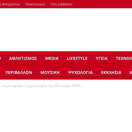
κή Απορρήτου
Επικοινωνία
Ροή ειδήσεων
Ο
ΑΘΛΗΤΙΣΜΟΣ
ΜEDIA
LIFESTYLE
ΥΓΕΙΑ
ΤΕΧΝΟΛ
ΠΕΡΙΒΑΛΛΟΝ
ΜΟΥΣΙΚΗ
ΨΥΧΟΛΟΓΙΑ
ΕΚΚΛΗΣΙΑ
ι να μεταφέρει τη φιλοσοφία της Mercedes-AMG...