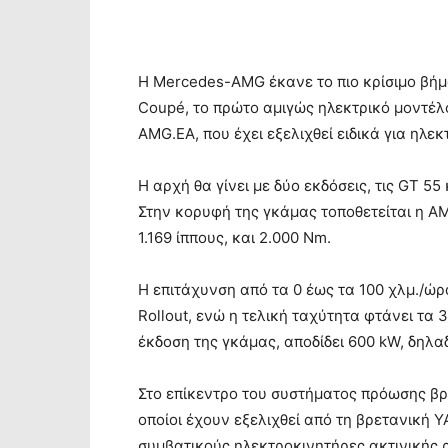
Η Mercedes-AMG έκανε το πιο κρίσιμο βήμ
Coupé, το πρώτο αμιγώς ηλεκτρικό μοντέλ
AMG.EA, που έχει εξελιχθεί ειδικά για ηλ
Η αρχή θα γίνει με δύο εκδόσεις, τις GT 5
Στην κορυφή της γκάμας τοποθετείται η A
1.169 ίππους, και 2.000 Nm.
Η επιτάχυνση από τα 0 έως τα 100 χλμ./ώρ
Rollout, ενώ η τελική ταχύτητα φτάνει τα 
έκδοση της γκάμας, αποδίδει 600 kW, δηλαδ
Στο επίκεντρο του συστήματος πρόωσης βρί
οποίοι έχουν εξελιχθεί από τη βρετανική 
συμβατικούς ηλεκτροκινητήρες ακτινικής ρ