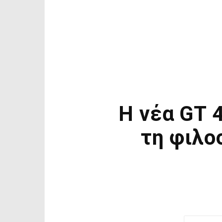
Η νέα GT 
τη φιλο