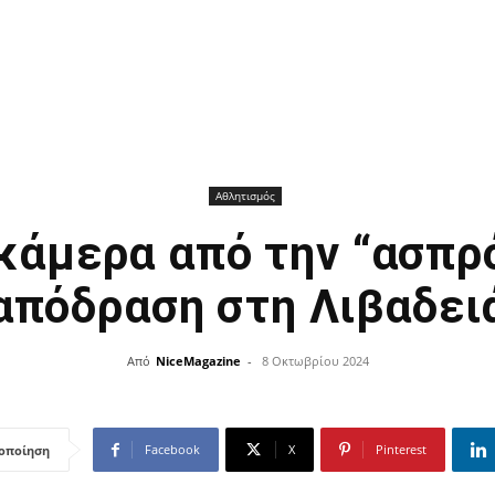
Αθλητισμός
κάμερα από την “ασπρ
απόδραση στη Λιβαδει
Από
NiceMagazine
-
8 Οκτωβρίου 2024
Facebook
X
Pinterest
οποίηση