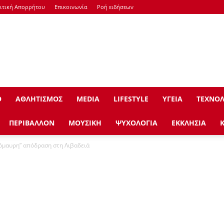
ιτική Απορρήτου
Επικοινωνία
Ροή ειδήσεων
Ο
ΑΘΛΗΤΙΣΜΟΣ
ΜEDIA
LIFESTYLE
ΥΓΕΙΑ
ΤΕΧΝΟΛ
ΠΕΡΙΒΑΛΛΟΝ
ΜΟΥΣΙΚΗ
ΨΥΧΟΛΟΓΙΑ
ΕΚΚΛΗΣΙΑ
όμαυρη” απόδραση στη Λιβαδειά