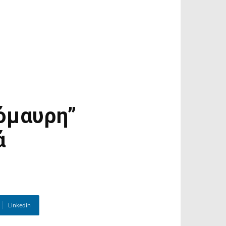
όμαυρη”
ά
Linkedin