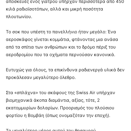
αποσκευές ενός γιατρού υπήρχαν περισσότερα από 450
κιλά ραδιοϊσοτόπων, αλλά και μικρή ποσότητα
πλουτωνίου.
Το σοκ που υπέστη το πανελλήνιο ήταν μεγάλο: Ένα
αεροσκάφος γίνεται κομμάτια, φτάνοντας μια ανάσα
από τα σπίτια των ανθρώπων και το δρόμο πέριξ του
αεροδρομίου που τα οχήματα περνούσαν κανονικά.
Ευτυχώς για όλους, τα επικίνδυνα ραδιενεργά υλικά δεν
προκάλεσαν μεγαλύτερο όλεθρο.
Στα «σπλάχνα» του σκάφους της Swiss Air υπήρχαν
βιομηχανικά άκοπα διαμάντια, αξίας, τότε, 2
εκατομμυρίων δολαρίων. Προορισμός του πλούσιου
φορτίου η Βομβάη (όπως ονομαζόταν την εποχή).
Το μεγαλύτερο μέρος αυτού του θησαυρού