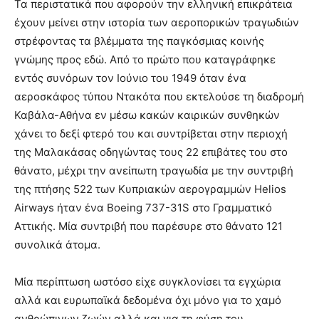
Τα περιστατικά που αφορούν την ελληνική επικράτεια
έχουν μείνει στην ιστορία των αεροπορικών τραγωδιών
στρέφοντας τα βλέμματα της παγκόσμιας κοινής
γνώμης προς εδώ. Από το πρώτο που καταγράφηκε
εντός συνόρων τον Ιούνιο του 1949 όταν ένα
αεροσκάφος τύπου Ντακότα που εκτελούσε τη διαδρομή
Καβάλα-Αθήνα εν μέσω κακών καιρικών συνθηκών
χάνει το δεξί φτερό του και συντρίβεται στην περιοχή
της Μαλακάσας οδηγώντας τους 22 επιβάτες του στο
θάνατο, μέχρι την ανείπωτη τραγωδία με την συντριβή
της πτήσης 522 των Κυπριακών αερογραμμών Helios
Airways ήταν ένα Boeing 737-31S στο Γραμματικό
Αττικής. Μία συντριβή που παρέσυρε στο θάνατο 121
συνολικά άτομα.
Μία περίπτωση ωστόσο είχε συγκλονίσει τα εγχώρια
αλλά και ευρωπαϊκά δεδομένα όχι μόνο για το χαμό
ανθρώπινων ζωών αλλά και για τη φύση του