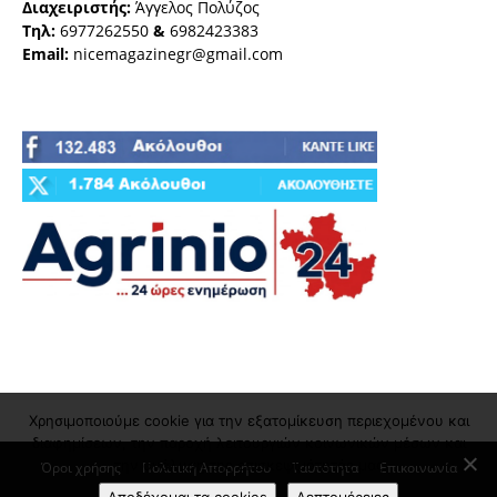
Διαχειριστής:
Άγγελος Πολύζος
Τηλ:
6977262550
&
6982423383
Email:
nicemagazinegr@gmail.com
Χρησιμοποιούμε cookie για την εξατομίκευση περιεχομένου και
διαφημίσεων, την παροχή λειτουργιών κοινωνικών μέσων και
την ανάλυση της επισκεψιμότητάς μας
Όροι χρήσης
Πολιτική Απορρήτου
Ταυτότητα
Επικοινωνία