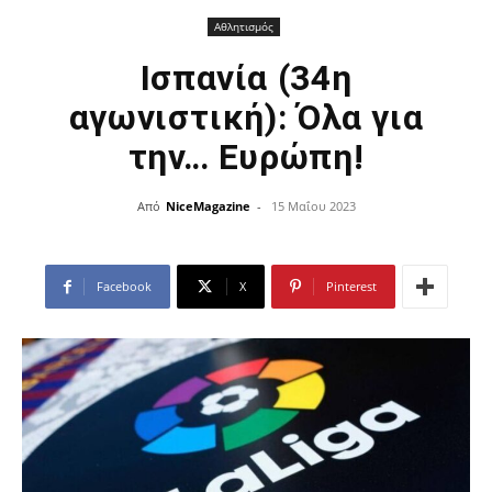
Αθλητισμός
Ισπανία (34η
αγωνιστική): Όλα για
την… Ευρώπη!
Από
NiceMagazine
-
15 Μαΐου 2023
Facebook
X
Pinterest