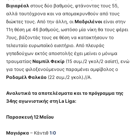
Βιγιαρέαλ
στους δύο βαθμούς, φτάνοντας τους 55,
αλλά ταυτόχρονα και να απομακρυνθούν από τους
διώκτες τους. Από την άλλη, οι
Μαδριλένοι
είναι στην
11η θέση με 46 βαθμούς, ωστόσο μία νίκη θα τους φέρει
7ους, βάζοντάς τους σε θέση να κατακτήσουν το
τελευταίο ευρωπαϊκό εισιτήριο. Από πλευράς
γηπεδούχων εκτός αποστολής έχει μείνει ο μόνιμα
τραυματίας
Ναμπίλ Φεκίρ
(15 συμ./2 γκολ/2 ασίστ), ενώ
για τους φιλοξενούμενους παραμένει αμφίβολος ο
Ραδαμέλ Φαλκάο
(22 συμ./2 γκολ).//Α.
Αναλυτικά τα αποτελέσματα και το πρόγραμμα της
34ης αγωνιστικής στη La Liga:
Παρασκευή 12 Μαΐου
Μαγιόρκα
– Κάντιθ
1:0