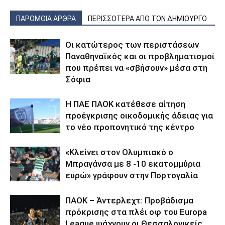
ΠΑΡΟΜΟΙΑ ΑΡΘΡΑ
ΠΕΡΙΣΣΟΤΕΡΑ ΑΠΟ ΤΟΝ ΔΗΜΙΟΥΡΓΟ
Οι κατώτερος των περιστάσεων
Παναθηναϊκός και οι προβληματισμοί
που πρέπει να «σβήσουν» μέσα στη
Σόφια
Η ΠΑΕ ΠΑΟΚ κατέθεσε αίτηση
προέγκρισης οικοδομικής άδειας για
το νέο προπονητικό της κέντρο
«Κλείνει στον Ολυμπιακό ο
Μπραγάνσα με 8 -10 εκατομμύρια
ευρώ» γράφουν στην Πορτογαλία
ΠΑΟΚ – Άντερλεχτ: Προβάδισμα
πρόκρισης στα πλέι οφ του Europa
League ψάχνουν οι Θεσσαλονικείς