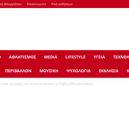
ική Απορρήτου
Επικοινωνία
Ροή ειδήσεων
Ο
ΑΘΛΗΤΙΣΜΟΣ
ΜEDIA
LIFESTYLE
ΥΓΕΙΑ
ΤΕΧΝΟΛ
ΠΕΡΙΒΑΛΛΟΝ
ΜΟΥΣΙΚΗ
ΨΥΧΟΛΟΓΙΑ
ΕΚΚΛΗΣΙΑ
ιμία και λοίμωξη του αναπνευστικού ο Σίλβιο Μπερλουσκόνι